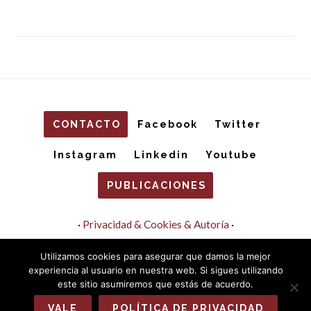
CONTACTO
Facebook
Twitter
Instagram
Linkedin
Youtube
PUBLICACIONES
·
Privacidad & Cookies & Autoría
·
ANTONELLA FAYER © 2026
Utilizamos cookies para asegurar que damos la mejor
· Desarrollo Web y Fotografías © 2020 por
Nacho Goberna
experiencia al usuario en nuestra web. Si sigues utilizando
·
este sitio asumiremos que estás de acuerdo.
VALE
POLÍTICA DE PRIVACIDAD