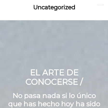
Saltar
Uncategorized
S
O
al
C
contenido
principal
EL ARTE DE
CONOCERSE /
No pasa nada si lo único
que has hecho hoy ha sido